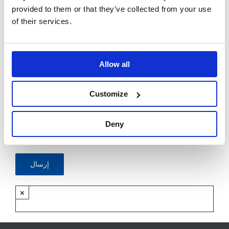
الهاتف*
provided to them or that they’ve collected from your use
of their services.
اختر الكتيبات التي ترغب في استلامها عبر البريد الإلكتروني
من مدير الإنتاج بشركتنا *
Allow all
Customize
لقد اطلعت على الوثيقة التعريفية بشأن الخصوصية
Accetto
Deny
[mc4wp_checkbox] وأرغب في الاشتراك في النشرة
الإخبارية
×