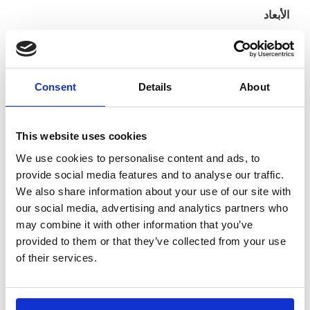
الأبعاد
الطول:
2,00 متر و 2,50 متر
Consent
Details
About
العرض:
0,85 متر و 1,45 متر
This website uses cookies
We use cookies to personalise content and ads, to
الارتفاع: متغير حتى 12,00 متر
provide social media features and to analyse our traffic.
We also share information about your use of our site with
تنزيل الوثائق الفنية
our social media, advertising and analytics partners who
may combine it with other information that you’ve
PROSAFE SPAN 500
provided to them or that they’ve collected from your use
of their services.