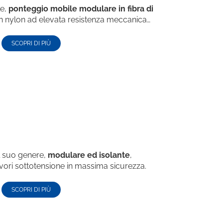
le,
ponteggio mobile modulare in fibra di
i in nylon ad elevata resistenza meccanica…
SCOPRI DI PIÙ
l suo genere,
modulare ed isolante
,
avori sottotensione in massima sicurezza.
SCOPRI DI PIÙ