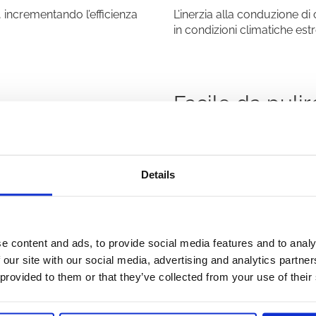
, incrementando l’efficienza
L’inerzia alla conduzione di
in condizioni climatiche est
Facile da pulir
 meccaniche.
Le superfici rendono sempli
Details
Mobile
e content and ads, to provide social media features and to analy
 our site with our social media, advertising and analytics partn
sfare esigenze e situazioni
Ruote ad alta resistenza e 
 provided to them or that they’ve collected from your use of their
spostamento.