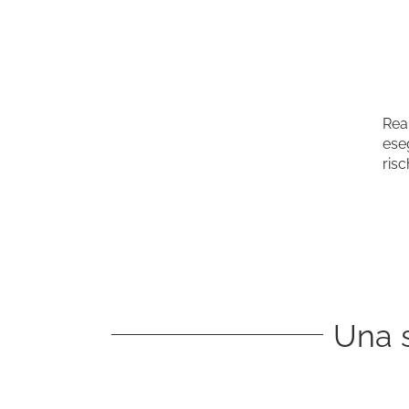
Rea
ese
risc
Una s