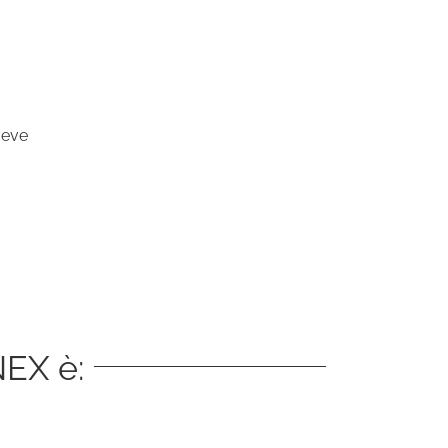
deve
o
NEX è: