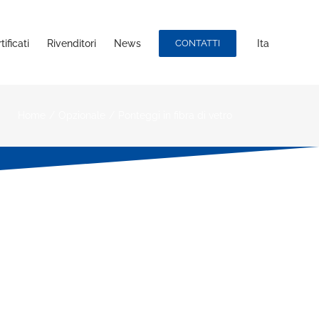
ificati
Rivenditori
News
CONTATTI
Ita
Home
/
Opzionale
/
Ponteggi in fibra di vetro