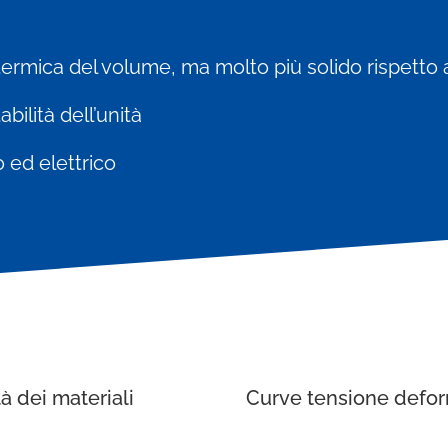
e termica del volume, ma molto più solido rispetto
bilità dell’unità
 ed elettrico
tà dei materiali
Curve tensione defo