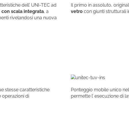
tteristiche dell’ UNI-TEC ad
Il primo in assoluto, origina
con scala integrata
, a
vetro
con giunti struttural
menti rivelandosi una nuova
e stesse caratteristiche
Ponteggio mobile unico ne
e operazioni di
permette l’ esecuzione di l