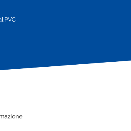
 al PVC
rmazione