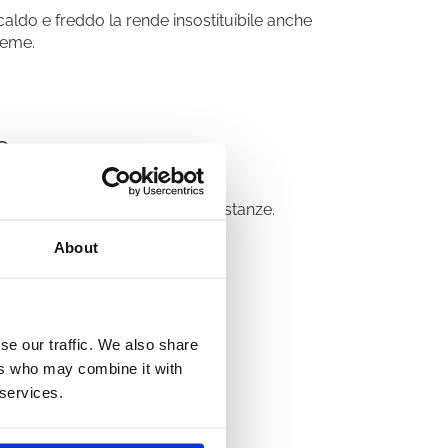
 caldo e freddo la rende insostituibile anche
reme.
e
ce la rimozione di sporco e sostanze.
About
se our traffic. We also share
ers who may combine it with
scorrevolezza rendono facile lo
 services.