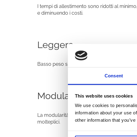
I tempi di allestimento sono ridotti al minimo
e diminuendo i costi.
Leggera
Basso peso specifico ed elevate resistenze
Consent
Modulare
This website uses cookies
We use cookies to personalis
information about your use of
La modularità dei componenti riesce a soddi
other information that you’ve
molteplici.