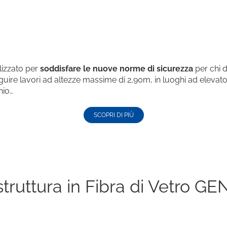
lizzato per
soddisfare le nuove norme di sicurezza
per chi 
guire lavori ad altezze massime di 2,90m, in luoghi ad elevat
hio…
SCOPRI DI PIÙ
truttura in Fibra di Vetro GE