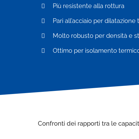
Più resistente alla rottura
Pari all’acciaio per dilatazion
Molto robusto per densità e sta
Ottimo per isolamento termico
Confronti dei rapporti tra le capaci