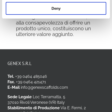
La sistematicità e la
Deny
professionalità
nella risposta offerta
alle esigenze del committente, unite
alla consapevolezza di offrire un
prodotto unico, costituiscono un
ulteriore valore aggiunto.
GENEX S.R.L
Tel.
+39 0464 485046
Fax.
+39 0464 421471
E-Mail
info@genexscaffolds.com
Sede Legale
Loc Terramatta, 5
37010 Rivoli Veronese (VR) Italy
Stabilimento di Produzione
Via E. Fermi, 2