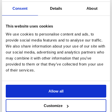
resistenza/peso), la non corrosività, la
non conduttività, l’inerzia chimica e
Consent
Details
About
l’assenza di manutenzione, fanno
delle fibra di vetro il materiale ideale
per essere utilizzato in
molteplici
This website uses cookies
applicazioni civili ed industriali
.
We use cookies to personalise content and ads, to
provide social media features and to analyse our traffic.
La missione perseguita, a livello
We also share information about your use of our site with
aziendale, è quella di
coniugare la
our social media, advertising and analytics partners who
prestazione
con la
razionalità della
forma
, ricercando soluzioni
may combine it with other information that you’ve
tecnologiche d’avanguardia che
provided to them or that they’ve collected from your use
consentano una piena funzionalità del
of their services.
prodotto.
Il team di progettazione
è in grado di
assecondare fin nel minimo dettaglio
Allow all
le esigenze tecniche del cliente nel
pieno rispetto delle vigenti normative
Customize
di sicurezza.