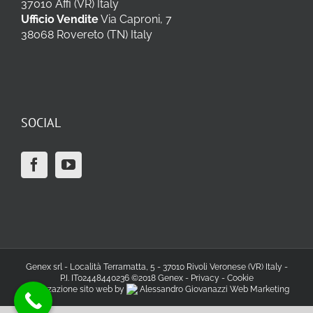
37010 Affi (VR) Italy
Ufficio Vendite
Via Caproni, 7
38068 Rovereto (TN) Italy
SOCIAL
Genex srl - Località Terramatta, 5 - 37010 Rivoli Veronese (VR) Italy -
P.I. IT02448440236 ©2018 Genex -
Privacy
-
Cookie
Realizzazione sito web by
Alessandro Giovanazzi Web Marketing